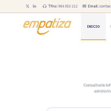
Tfno:
Email:
conta
984 053 212
INICIO
Consultoría In
administr