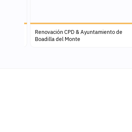
rma de
SESPA, infraestructura inalámbrica WiFi
en la red hospitalaria