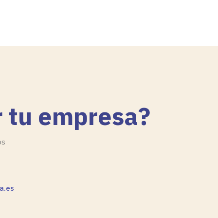
 tu empresa?
os
a.es